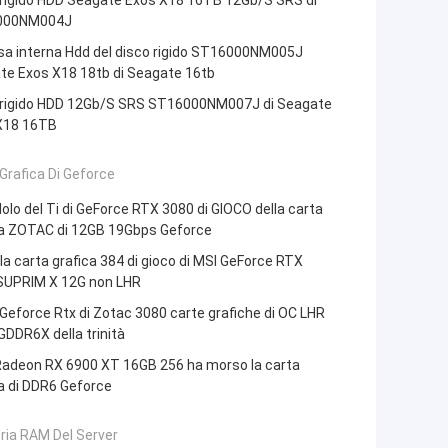
 rigido HDD Seagate Exos X18 16TB 12Gb/S SRS di
000NM004J
sa interna Hdd del disco rigido ST16000NM005J
te Exos X18 18tb di Seagate 16tb
 rigido HDD 12Gb/S SRS ST16000NM007J di Seagate
X18 16TB
Grafica Di Geforce
lo del Ti di GeForce RTX 3080 di GIOCO della carta
ca ZOTAC di 12GB 19Gbps Geforce
lla carta grafica 384 di gioco di MSI GeForce RTX
SUPRIM X 12G non LHR
Geforce Rtx di Zotac 3080 carte grafiche di OC LHR
DDR6X della trinità
adeon RX 6900 XT 16GB 256 ha morso la carta
a di DDR6 Geforce
ia RAM Del Server