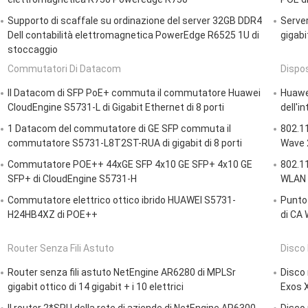
Supporto di scaffale su ordinazione del server 32GB DDR4
Server
Dell contabilità elettromagnetica PowerEdge R6525 1U di
gigabit
stoccaggio
Commutatori Di Datacom
Dispos
Il Datacom di SFP PoE+ commuta il commutatore Huawei
Huawei
CloudEngine S5731-L di Gigabit Ethernet di 8 porti
dell'i
1 Datacom del commutatore di GE SFP commuta il
802.1
commutatore S5731-L8T2ST-RUA di gigabit di 8 porti
Wave 2
Commutatore POE++ 44xGE SFP 4x10 GE SFP+ 4x10 GE
802.11
SFP+ di CloudEngine S5731-H
WLAN d
Commutatore elettrico ottico ibrido HUAWEI S5731-
Punto 
H24HB4XZ di POE++
di CA 
Router Senza Fili Astuto
Disco 
Router senza fili astuto NetEngine AR6280 di MPLSr
Disco
gigabit ottico di 14 gigabit + i 10 elettrici
Exos 