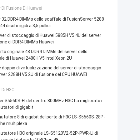
 Di Fusione Di Huawei
 32 DDR4 DIMMs dello scaffale di FusionServer 5288
4 dischi rigidi a 3,5 pollici
ver di stoccaggio di Huawei 5885H V5 4U del server
sione di DDR4 DIMMs Huawei
to originale 48 DDR4 DIMMs del server dello
le di Huawei 2488H V5 Intel Xeon 2U
 doppio di virtualizzazione del server di stoccaggio
rver 2288H V5 2U di fusione del CPU HUAWEI
 Di H3C
er S5560S-EI del centro 800MHz H3C ha migliorato i
atori di gigabit
atore 8 di gigabit del porto di H3C LS-S5560S-28P-
che multiplexa
tatore H3C originale LS-S5120V2-52P-PWR-LI di
 gigabit del porto 104Gbps 48