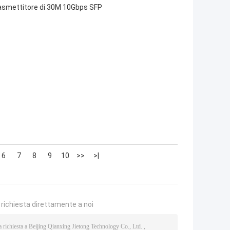
rasmettitore di 30M 10Gbps SFP
6
7
8
9
10
>>
>|
a richiesta direttamente a noi