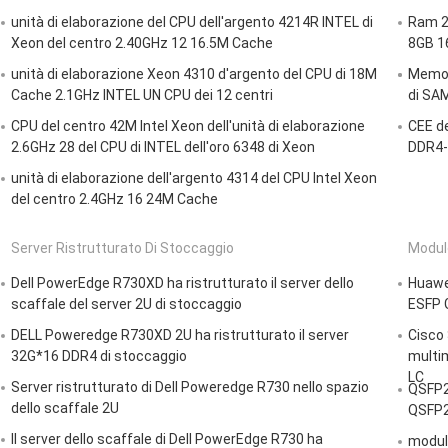
unità di elaborazione del CPU dell'argento 4214R INTEL di
Ram 2
Xeon del centro 2.40GHz 12 16.5M Cache
8GB 1
unità di elaborazione Xeon 4310 d'argento del CPU di 18M
Memori
Cache 2.1GHz INTEL UN CPU dei 12 centri
di SA
CPU del centro 42M Intel Xeon dell'unità di elaborazione
CEE de
2.6GHz 28 del CPU di INTEL dell'oro 6348 di Xeon
DDR4-3
unità di elaborazione dell'argento 4314 del CPU Intel Xeon
del centro 2.4GHz 16 24M Cache
Server Ristrutturato Di Stoccaggio
Modulo
Dell PowerEdge R730XD ha ristrutturato il server dello
Huawe
scaffale del server 2U di stoccaggio
ESFP 
DELL Poweredge R730XD 2U ha ristrutturato il server
Cisco
32G*16 DDR4 di stoccaggio
multi
LC
Server ristrutturato di Dell Poweredge R730 nello spazio
QSFP2
dello scaffale 2U
QSFP2
Il server dello scaffale di Dell PowerEdge R730 ha
modul