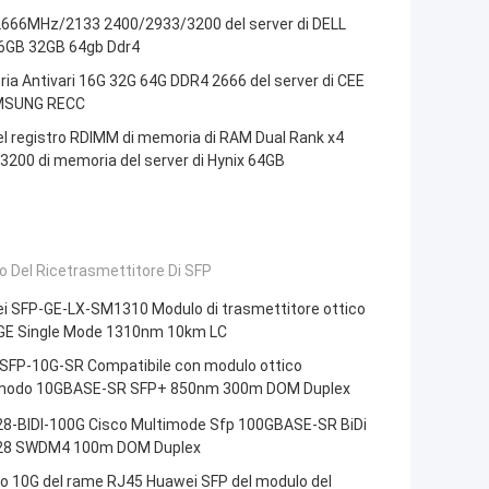
666MHz/2133 2400/2933/3200 del server di DELL
6GB 32GB 64gb Ddr4
a Antivari 16G 32G 64G DDR4 2666 del server di CEE
MSUNG RECC
l registro RDIMM di memoria di RAM Dual Rank x4
200 di memoria del server di Hynix 64GB
 Del Ricetrasmettitore Di SFP
i SFP-GE-LX-SM1310 Modulo di trasmettitore ottico
GE Single Mode 1310nm 10km LC
 SFP-10G-SR Compatibile con modulo ottico
modo 10GBASE-SR SFP+ 850nm 300m DOM Duplex
8-BIDI-100G Cisco Multimode Sfp 100GBASE-SR BiDi
8 SWDM4 100m DOM Duplex
o 10G del rame RJ45 Huawei SFP del modulo del