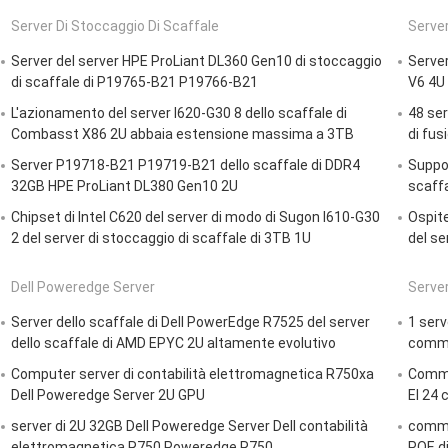
Server Di Stoccaggio Di Scaffale
Server
Server del server HPE ProLiant DL360 Gen10 di stoccaggio
Server
di scaffale di P19765-B21 P19766-B21
V6 4U 4
L'azionamento del server I620-G30 8 dello scaffale di
48 ser
Combasst X86 2U abbaia estensione massima a 3TB
di fu
Server P19718-B21 P19719-B21 dello scaffale di DDR4
Suppor
32GB HPE ProLiant DL380 Gen10 2U
scaffa
Chipset di Intel C620 del server di modo di Sugon I610-G30
Ospite
2 del server di stoccaggio di scaffale di 3TB 1U
del se
Dell Poweredge Server
Server
Server dello scaffale di Dell PowerEdge R7525 del server
1 serv
dello scaffale di AMD EPYC 2U altamente evolutivo
commut
Computer server di contabilità elettromagnetica R750xa
Commut
Dell Poweredge Server 2U GPU
EI 24 
server di 2U 32GB Dell Poweredge Server Dell contabilità
commu
elettromagnetica R750 Poweredge R750
POE di