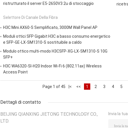
ristrutturato il server E5-2650V3 2u di stoccaggio
ricet
Selettore Di Canale Della Fibra
H3C Mini AX60-S Semplificato, 3000M Wall Panel AP
Moduli ottici SFP Gigabit H3C a basso consumo energetico
e SFP-GE-LX-SM1310-S sostituibile a caldo
Modulo ottico multi-modo H3CSFP-XG-LX-SM1310-S 10G
SFP+
H3C WA6320-SI-H20 Indoor Wi-Fi 6 (802.11ax) Wireless
Access Point
Page 1 of 45
|<
<<
1
2
3
4
5
Dettagli di contatto
BEIJING QIANXING JIETONG TECHNOLOGY CO.,
Invia la tu
LTD.