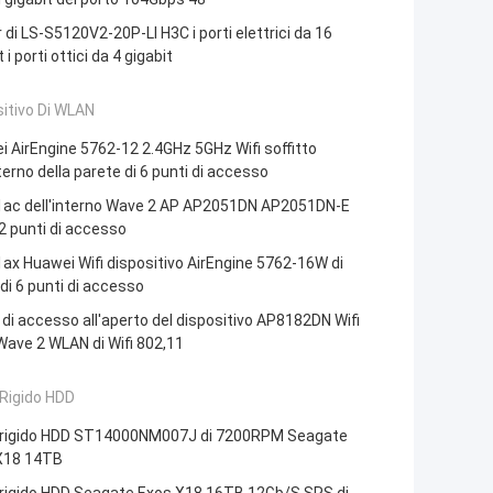
 di LS-S5120V2-20P-LI H3C i porti elettrici da 16
 i porti ottici da 4 gigabit
itivo Di WLAN
 AirEngine 5762-12 2.4GHz 5GHz Wifi soffitto
nterno della parete di 6 punti di accesso
1ac dell'interno Wave 2 AP AP2051DN AP2051DN-E
 punti di accesso
ax Huawei Wifi dispositivo AirEngine 5762-16W di
i 6 punti di accesso
di accesso all'aperto del dispositivo AP8182DN Wifi
Wave 2 WLAN di Wifi 802,11
Rigido HDD
 rigido HDD ST14000NM007J di 7200RPM Seagate
X18 14TB