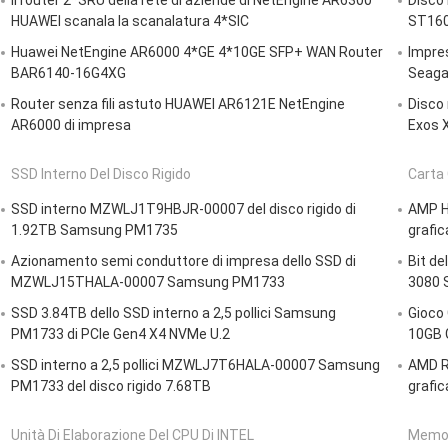
Il router 2*SRU della rete di aziende di NetEngine AR6300
Disco
HUAWEI scanala la scanalatura 4*SIC
ST16
Huawei NetEngine AR6000 4*GE 4*10GE SFP+ WAN Router
Impre
BAR6140-16G4XG
Seaga
Router senza fili astuto HUAWEI AR6121E NetEngine
Disco
AR6000 di impresa
Exos 
SSD Interno Del Disco Rigido
Carta 
SSD interno MZWLJ1T9HBJR-00007 del disco rigido di
AMP Ho
1.92TB Samsung PM1735
grafi
Azionamento semi conduttore di impresa dello SSD di
Bit de
MZWLJ15THALA-00007 Samsung PM1733
3080 
SSD 3.84TB dello SSD interno a 2,5 pollici Samsung
Gioco 
PM1733 di PCIe Gen4 X4 NVMe U.2
10GB G
SSD interno a 2,5 pollici MZWLJ7T6HALA-00007 Samsung
AMD R
PM1733 del disco rigido 7.68TB
grafic
Unità Di Elaborazione Del CPU Di INTEL
Memor