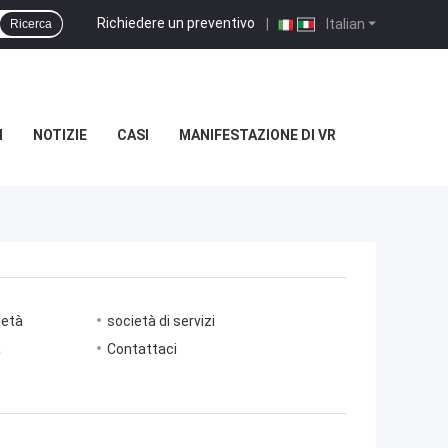
Richiedere un preventivo
|
Italian
Ricerca
I
NOTIZIE
CASI
MANIFESTAZIONE DI VR
ietà
società di servizi
à
Contattaci