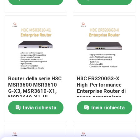
MSR3640-X1
MSR3640-G
MSR3600-51-G
Visita alla fabbrica
MSR3600-28-G
Controllo della qualità
Contattaci
Notizie
Router della serie H3C
H3C ER3200G3-X
MSR3600 MSR3610-
High-Performance
G-X3, MSR3610-X1,
Enterprise Router di
Casi
MSR3640-X1-HI,
nuova generazione
MSR3640-X1,
Invia richiesta
Invia richiesta
MSR3620-X1
VR Show
Server di stoccaggio di scaffale