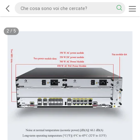
2
/
5