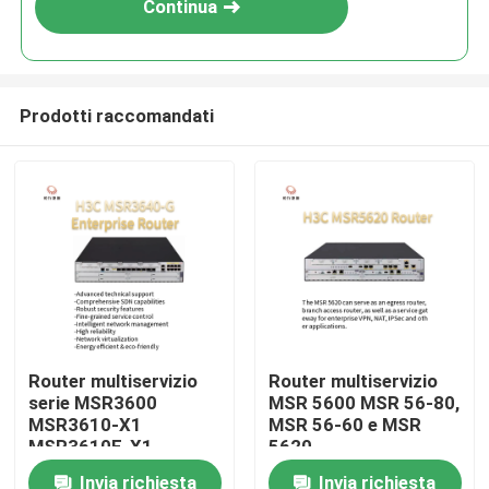
Continua
Prodotti raccomandati
Casa.
Router multiservizio
Router multiservizio
serie MSR3600
MSR 5600 MSR 56-80,
Prodotti
MSR3610-X1
MSR 56-60 e MSR
MSR3610E-X1
5620
MSR3640-X1-HI
Invia richiesta
Invia richiesta
Su di noi