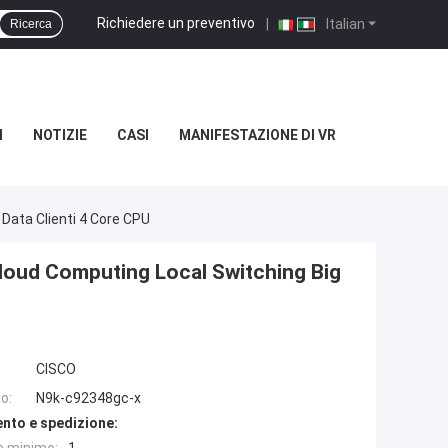
Richiedere un preventivo
|
Italian
Ricerca
I
NOTIZIE
CASI
MANIFESTAZIONE DI VR
ata Clienti 4 Core CPU
oud Computing Local Switching Big
CISCO
o:
N9k-c92348gc-x
nto e spedizione: