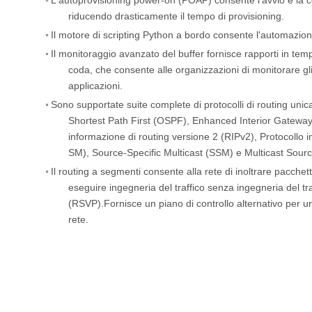
◦
L'autoprovisioning power-on (POAP) consente l'avvio e la c
riducendo drasticamente il tempo di provisioning.
◦
Il motore di scripting Python a bordo consente l'automazion
◦
Il monitoraggio avanzato del buffer fornisce rapporti in tempo
coda, che consente alle organizzazioni di monitorare gli sc
applicazioni.
◦
Sono supportate suite complete di protocolli di routing unica
Shortest Path First (OSPF), Enhanced Interior Gateway
informazione di routing versione 2 (RIPv2), Protocollo
SM), Source-Specific Multicast (SSM) e Multicast Sour
◦
Il routing a segmenti consente alla rete di inoltrare pacche
eseguire ingegneria del traffico senza ingegneria del t
(RSVP).Fornisce un piano di controllo alternativo per un
rete.