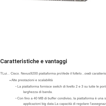
Caratteristiche e vantaggi
T
Lui...
Cisco.
Nexus
9
200 piattaforma pr
o
Vede il folle
Io...
o
w
di
caratteri
Alte prestazioni e scalabilità
●
◦
La piattaforma fornisce switch di livello 2 e 3 su tutte le po
larghezza di banda.
◦
Con fino a 40 MB di buffer condiviso, la piattaforma è una s
applicazioni big data.La capacità di regolare l'assegnaz