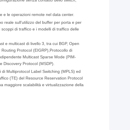
onfigurazione senza contatto dello switch,
e e le operazioni remote nel data center.
 reale sull'utilizzo del buffer per porta e per
oppi di traffico e i modelli di traffico delle
st e multicast di livello 3, tra cui BGP, Open
 Routing Protocol (EIGRP),Protocollo di
 indipendente Multicast Sparse Mode (PIM-
ce Discovery Protocol (MSDP).
tti di Multiprotocol Label Switching (MPLS) ed
raffico (TE) del Resource Reservation Protocol
a maggiore scalabilità e virtualizzazione della