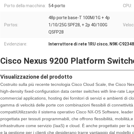
Porto della macchina:
54-porto
CPU:
48p porte base-T 100M/1G + 4p
Portos:
1/10/25G SPF28, + 2p 40/100G
Veloc
QSFP28
Evidenziare:
Interruttore di rete 1RU cisco
,
N9K-C92348G
Cisco Nexus 9200 Platform Switch
Visualizzazione del prodotto
Costruito sulla più recente tecnologia Cisco Cloud Scale, the Cisco Nex
high-density fixed-configuration data center switches with line-rate La
commercial applications, hosting dei fornitori di servizi e ambienti di
gamma di velocità delle porte con combinazioni flessibili di connettivit
compattiUtilizzando il sistema operativo Cisco NX-OS Software, leader
progettata per tessuti programmabili, che offrono flessibilità, mobilità,e sca
infrastrutture come servizio (IaaS) e cloud. È anche progettato per la
e la gestione per i clienti che desiderano trarre vantaggio dal modello 