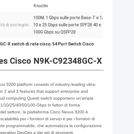
4 nuclei
100M, 1 Gbps sulle porte Base-T e 1,
ità di sostegno:
10 e 25 Gbps sulle porte SPF28 40 e
100G Gbps su QSFP28
C-X switch di rete cisco
,
54 Port Switch Cisco
es Cisco
N9K-C92348GC-X
us 9200 platform consists of industry-leading ultra-
yer 2 and 3 features that support enterprise and
 cloud computing.Questi switch supportano un'ampia
à 1/10/25/40/50/100-Gbps in fattori di forma
 del settore, la piattaforma Cisco Nexus 9200 è
labilità per i fornitori di servizi e per i fornitori di
 rete programmabile, che automatizza la configurazione
operativo DevOps e dai set di strumenti.