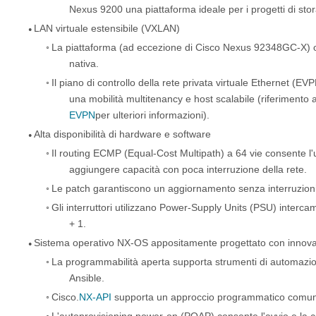
Nexus 9200 una piattaforma ideale per i progetti di stor
LAN virtuale estensibile (VXLAN)
●
◦
La piattaforma (ad eccezione di Cisco Nexus 92348GC-X) off
nativa.
◦
Il piano di controllo della rete privata virtuale Ethernet (
una mobilità multitenancy e host scalabile (riferimento 
EVPN
per ulteriori informazioni).
Alta disponibilità di hardware e software
●
◦
Il routing ECMP (Equal-Cost Multipath) a 64 vie consente l'uso
aggiungere capacità con poca interruzione della rete.
◦
Le patch garantiscono un aggiornamento senza interruzioni 
◦
Gli interruttori utilizzano Power-Supply Units (PSU) intercam
+ 1.
Sistema operativo NX-OS appositamente progettato con innov
●
◦
La programmabilità aperta supporta strumenti di automazi
Ansible.
◦
Cisco.
NX-API
supporta un approccio programmatico comune