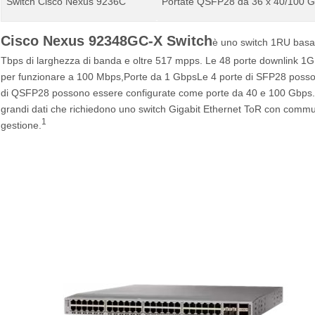
Switch Cisco Nexus 9236C
Portate QSFP28 da 36 x 40/100 
Cisco Nexus 92348GC-X Switch
è uno switch 1RU basat
Tbps di larghezza di banda e oltre 517 mpps. Le 48 porte downlink 
per funzionare a 100 Mbps,Porte da 1 GbpsLe 4 porte di SFP28 posso
di QSFP28 possono essere configurate come porte da 40 e 100 Gbps.Il
grandi dati che richiedono uno switch Gigabit Ethernet ToR con commutazi
1
gestione.