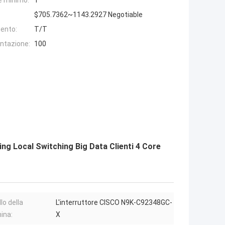
e minimo:
1
$705.7362~1143.2927 Negotiable
ento:
T/T
entazione:
100
 Local Switching Big Data Clienti 4 Core
lo della
L'interruttore CISCO N9K-C92348GC-
ina:
X