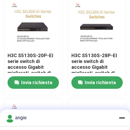
Visita alla fabbrica
Controllo della qualità
Contattaci
H3C S5130S-20P-EI
H3C S5130S-28P-EI
serie switch di
serie switch di
accesso Gigabit
accesso Gigabit
Notizie
migliorati, switch di
migliorati, switch di
dati di rete, switch di
dati di rete, switch di
Invia richiesta
Invia richiesta
rete intelligente
rete intelligente
Casi
VR Show
angie
Server di stoccaggio di scaffale