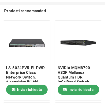
Prodotti raccomandati
LS-5024PV5-EI-PWR
NVIDIA MQM8790-
Enterprise Class
HS2F Mellanox
Casa.
Network Switch,
Quantum HDR
dispositivo WLAN,
InfiniBand Switch
interruttore di
200G gestionale 40G
Prodotti
Invia richiesta
Invia richiesta
accesso di livello 2
intelligente
Su di noi