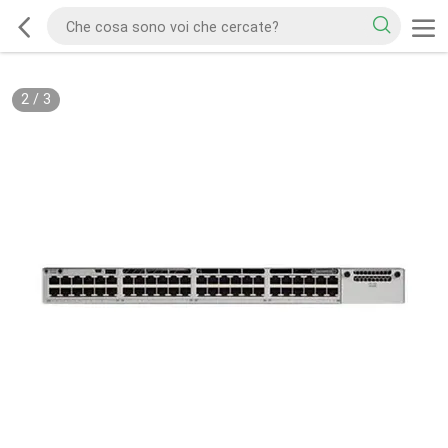
2
/
3