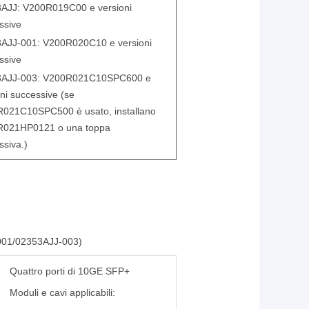
AJJ: V200R019C00 e versioni
ssive
AJJ-001: V200R020C10 e versioni
ssive
3AJJ-003:
V200R021C10SPC600 e
oni successive (se
021C10SPC500 è usato, installano
R021HP0121 o una toppa
ssiva.)
01/02353AJJ-003)
Quattro porti di 10GE SFP+
Moduli e cavi applicabili: