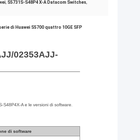
wei
,
S5731S-S48P4 X-A Datacom Switches
,
serie di Huawei S5700 quattro 10GE SFP
JJ/02353AJJ-
S-S48P4X-A
e le versioni di software.
one di software