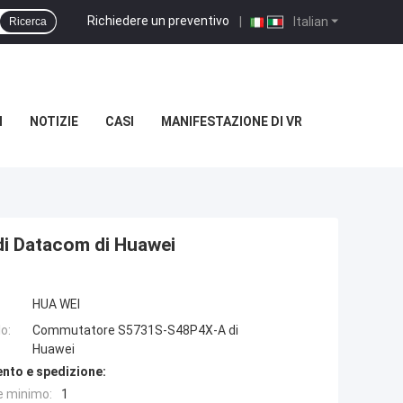
Richiedere un preventivo
|
Italian
Ricerca
I
NOTIZIE
CASI
MANIFESTAZIONE DI VR
i Datacom di Huawei
HUA WEI
o:
Commutatore S5731S-S48P4X-A di
Huawei
nto e spedizione:
e minimo:
1