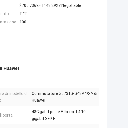
$705.7362~1143.2927 Negotiable
ento:
T/T
entazione:
100
i Huawei
o di modello di
Commutatore S5731S-S48P4X-A di
:
Huawei
48Gigabit porte Ethernet 4 10
i porta:
gigabit SFP+