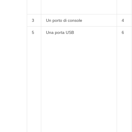
3
Un porto di console
4
5
Una porta USB
6