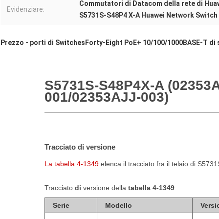
Commutatori di Datacom della rete di Hua
Evidenziare:
S5731S-S48P4 X-A Huawei Network Switch
Prezzo - porti di SwitchesForty-Eight PoE+ 10/100/1000BASE-T di 
S5731S-S48P4X-A (
02353A
001/02353AJJ-003
)
Tracciato di versione
La tabella 4-1349
elenca il tracciato fra il telaio di
S5731
Tracciato
di
versione della
tabella 4-1349
Serie
Modello
Versi