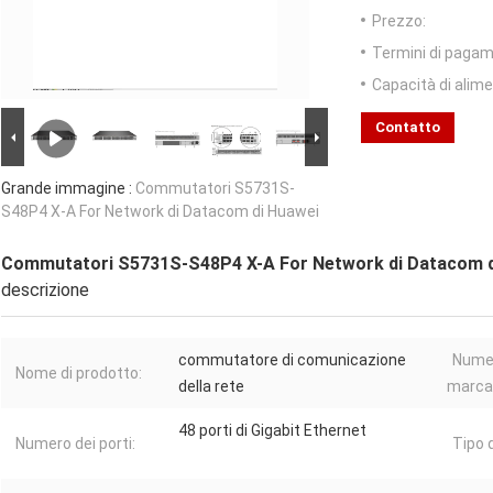
Prezzo:
Termini di pagam
Capacità di alim
Contatto
Grande immagine :
Commutatori S5731S-
S48P4 X-A For Network di Datacom di Huawei
Commutatori S5731S-S48P4 X-A For Network di Datacom d
descrizione
commutatore di comunicazione
Numer
Nome di prodotto:
della rete
marca
48 porti di Gigabit Ethernet
Numero dei porti:
Tipo d