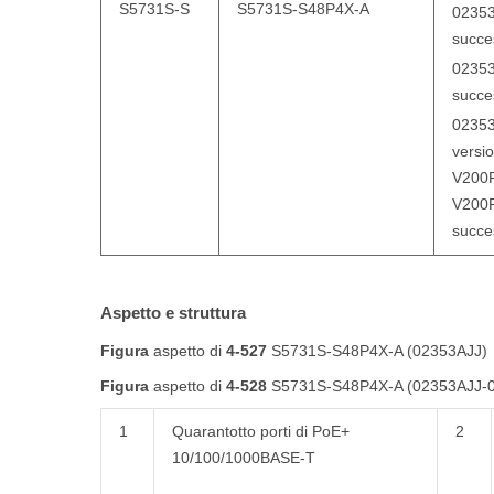
S5731S-S
S5731S-S48P4X-A
02353
succe
02353
succe
0235
versi
V200R
V200
succe
Aspetto e struttura
Figura
aspetto
di
4-527
S5731S-S48P4X-A (02353AJJ)
Figura
aspetto
di
4-528
S5731S-S48P4X-A (02353AJJ-0
1
Quarantotto porti di PoE+
2
10/100/1000BASE-T