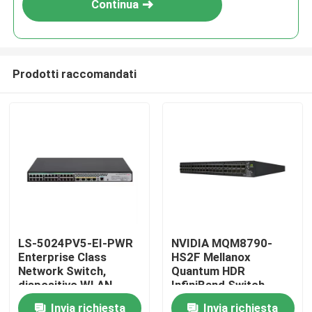
Continua
Prodotti raccomandati
Casa.
LS-5024PV5-EI-PWR
NVIDIA MQM8790-
Enterprise Class
HS2F Mellanox
Prodotti
Network Switch,
Quantum HDR
dispositivo WLAN,
InfiniBand Switch
interruttore di
200G gestionale 40G
Invia richiesta
Invia richiesta
Su di noi