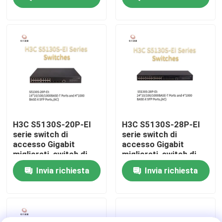
accesso di livello 2
intelligente
Visita alla fabbrica
Controllo della qualità
Contattaci
Notizie
H3C S5130S-20P-EI
H3C S5130S-28P-EI
serie switch di
serie switch di
accesso Gigabit
accesso Gigabit
Casi
migliorati, switch di
migliorati, switch di
dati di rete, switch di
dati di rete, switch di
Invia richiesta
Invia richiesta
rete intelligente
rete intelligente
VR Show
Server di stoccaggio di scaffale