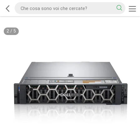
2
/
5