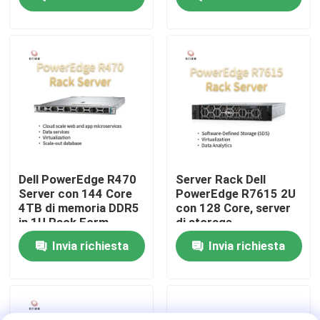
di archiviazione
personalizzato,server
a 2 vie
Visita alla fabbrica
Controllo della qualità
Contattaci
Notizie
Dell PowerEdge R470
Server Rack Dell
Server con 144 Core
PowerEdge R7615 2U
4TB di memoria DDR5
con 128 Core, server
Casi
in 1U Rack Form
di storage
Factor
personalizzato, server
Invia richiesta
Invia richiesta
a 2 vie
VR Show
Server di stoccaggio di scaffale