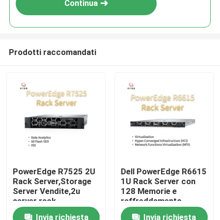
Continua
Prodotti raccomandati
Casa.
PowerEdge R7525 2U
Dell PowerEdge R6615
Rack Server,Storage
1U Rack Server con
Prodotti
Server Vendite,2u
128 Memorie e
server rack
raffreddamento
esportatore
diretto a liquido,server
Invia richiesta
Invia richiesta
Su di noi