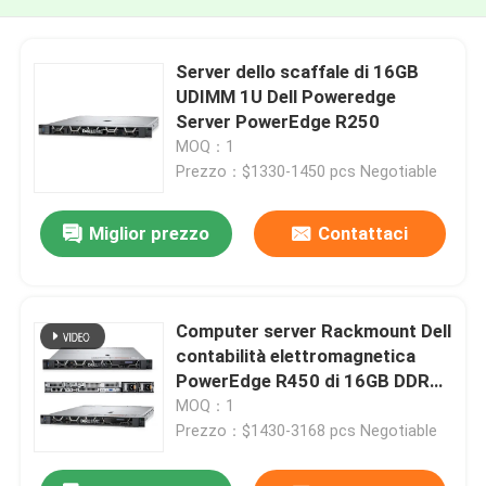
Server dello scaffale di 16GB
UDIMM 1U Dell Poweredge
Server PowerEdge R250
MOQ：1
Prezzo：$1330-1450 pcs Negotiable
Miglior prezzo
Contattaci
Computer server Rackmount Dell
contabilità elettromagnetica
PowerEdge R450 di 16GB DDR4
Dell 1U
MOQ：1
Prezzo：$1430-3168 pcs Negotiable