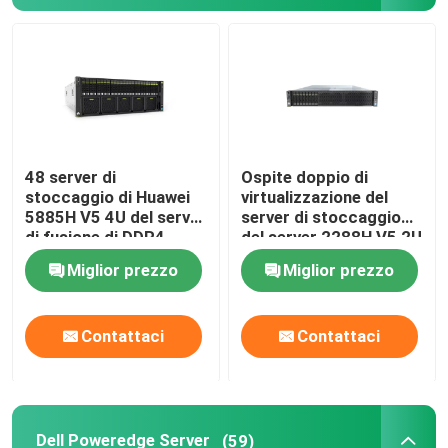
Visita alla fabbrica
Controllo della qualità
48 server di
Ospite doppio di
Contattaci
stoccaggio di Huawei
virtualizzazione del
5885H V5 4U del server
server di stoccaggio
di fusione di DDR4
del server 2288H V5 2U
Notizie
DIMMs Huawei
di fusione del CPU
Miglior prezzo
Miglior prezzo
HUAWEI
Casi
Contattaci
Contattaci
VR Show
Server di stoccaggio di scaffale
Dell Poweredge Server
(59)