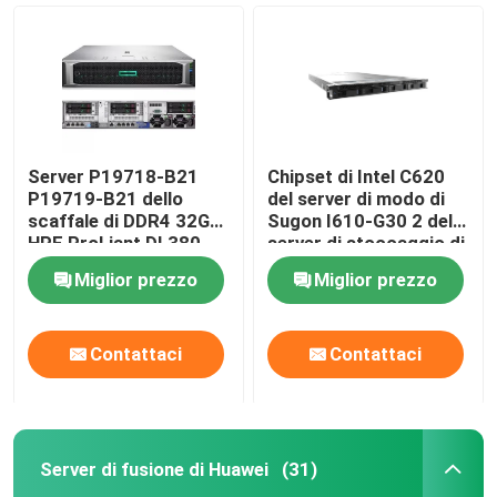
Server P19718-B21
Chipset di Intel C620
P19719-B21 dello
del server di modo di
scaffale di DDR4 32GB
Sugon I610-G30 2 del
HPE ProLiant DL380
server di stoccaggio di
Gen10 2U
scaffale di 3TB 1U
Miglior prezzo
Miglior prezzo
Casa.
Contattaci
Contattaci
Prodotti
Server di fusione di Huawei
(31)
Su di noi