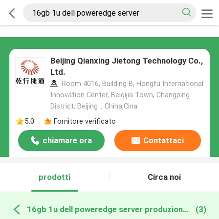
Beijing Qianxing Jietong Technology Co.,
Ltd.
Room 4016, Building B, Hongfu International
Innovation Center, Beiqijia Town, Changping
District, Beijing，China,Cina
5.0
Fornitore verificato
chiamare ora
Contattaci
prodotti
Circa noi
16gb 1u dell poweredge server produzione online
(3)