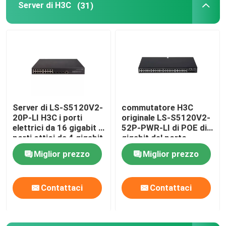
Server di H3C
(31)
SSD interno del disco rigido
Carta grafica di Geforce
Unità di elaborazione del CPU di INTEL
Server di LS-S5120V2-
commutatore H3C
20P-LI H3C i porti
originale LS-S5120V2-
Memoria RAM del server
elettrici da 16 gigabit i
52P-PWR-LI di POE di
porti ottici da 4 gigabit
gigabit del porto
104Gbps 48
Server ristrutturato di stoccaggio
Miglior prezzo
Miglior prezzo
Modulo del ricetrasmettitore di SFP
Contattaci
Contattaci
Selettore di canale della fibra