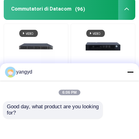
Commutatori di Datacom
(96)
Commutatore POE++
Il Datacom di SFP
yangyd
44xGE SFP 4x10 GE
PoE+ commuta il
SFP+ 4x10 GE SFP+ di
commutatore Huawei
CloudEngine S5731-H
CloudEngine S5731-L
6:06 PM
di Gigabit Ethernet di 8
Miglior prezzo
Miglior prezzo
porti
Good day, what product are you looking 
for?
Contattaci
Contattaci