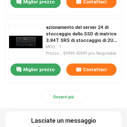
Miglior prezzo
Contattaci
azionamento del server 24 di
stoccaggio dello SSD di matrice
3.84T SRS di stoccaggio di 2U
DELL contabilità
MOQ：1
elettromagnetica PowerVault
Prezzo：$9999-43999 pcs Negotiable
ME5024
Miglior prezzo
Contattaci
Osservi più
Lasciate un messaggio