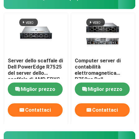
Server di fusione di Huawei
Dell Poweredge Server
Server di H3C
Server dello scaffale di
Computer server di
Dell PowerEdge R7525
contabilità
del server dello
elettromagnetica
Commutatori di Datacom
scaffale di AMD EPYC
R750xa Dell
2U altamente evolutivo
Poweredge Server 2U
Miglior prezzo
Miglior prezzo
GPU
Dispositivo di WLAN
Contattaci
Contattaci
Router senza fili astuto
Disco rigido HDD