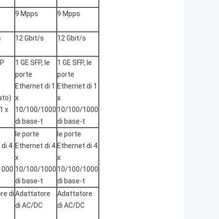
9 Mpps
9 Mpps
s
12 Gbit/s
12 Gbit/s
FP
1 GE SFP, le
1 GE SFP, le
porte
porte
Ethernet di 1
Ethernet di 1
ato)
x
x
1 x
10/100/1000
10/100/1000
di base-t
di base-t
le porte
le porte
di 4
Ethernet di 4
Ethernet di 4
x
x
1000
10/100/1000
10/100/1000
di base-t
di base-t
re di
Adattatore
Adattatore
di AC/DC
di AC/DC