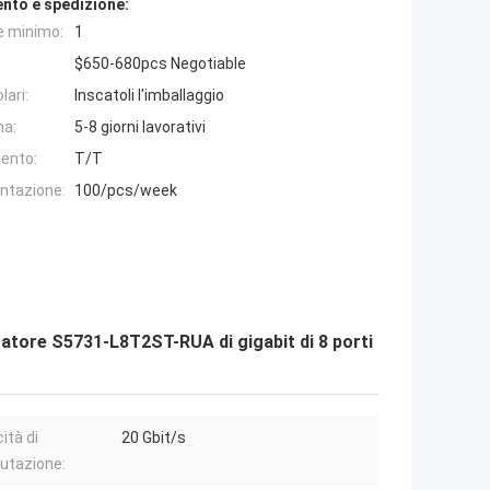
nto e spedizione:
e minimo:
1
$650-680pcs Negotiable
lari:
Inscatoli l'imballaggio
na:
5-8 giorni lavorativi
ento:
T/T
entazione:
100/pcs/week
ore S5731-L8T2ST-RUA di gigabit di 8 porti
ità di
20 Gbit/s
tazione: