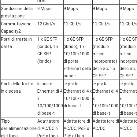
RUA
Spedizione della
9 Mpps
9 Mpps
9 Mpps
9 Mpps
prestazione
Commutazione
12 Gbit/s
12 Gbit/s
12 Gbit/s
12 Gbit/
Capacity2
Porti di tratta in
1 x GE SFP
1 x GE SFP
1 x GE SFP
1 x GE S
salita
(ibrido), 1 x
(ibrido), 1 x
(modulo
(modulo
GE SFP
10/100/1000
ottico
ottico
(ibrido)
di porta
incorporato)
incorpor
Ethernet della
dello Sc, 1 x
dello Sc, 
base-t
GE SFP
GE SFP
Porti della tratta
le porte
le porte
le porte
le porte
in discesa
Ethernet di 4
Ethernet di 4 x
Ethernet di 4
Ethernet 
x
10/100/1000
x
x
10/100/1000
di base-t
10/100/1000
10/100/
di base-t
di base-t
di base-t
Tipo
Adattatore
Adattatore di
Adattatore di
Adattato
dell'alimentazione
di AC/DC o
AC/DC, PoE o
AC/DC
AC/DC
elettrica
PoE ottico-
PoE ottico-