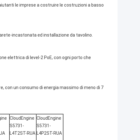
re, aiutanti le imprese a costruire le costruzioni a basso
parete-incastonata ed installazione da tavolino.
e elettrica di level-2 PoE, con ogni porto che
ore, con un consumo di energia massimo di meno di 7
gine
CloudEngine
CloudEngine
S5731-
S5731-
UA
L4T2ST-RUA
L4P2ST-RUA