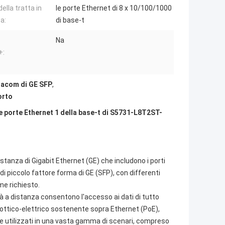
della tratta in
le porte Ethernet di 8 x 10/100/1000
a:
di base-t
Na
+:
tacom di GE SFP
,
orto
e porte Ethernet 1 della base-t di S5731-L8T2ST-
tanza di Gigabit Ethernet (GE) che includono i porti
a di piccolo fattore forma di GE (SFP), con differenti
ome richiesto.
tà a distanza consentono l'accesso ai dati di tutto
 ottico-elettrico sostenente sopra Ethernet (PoE),
e utilizzati in una vasta gamma di scenari, compreso