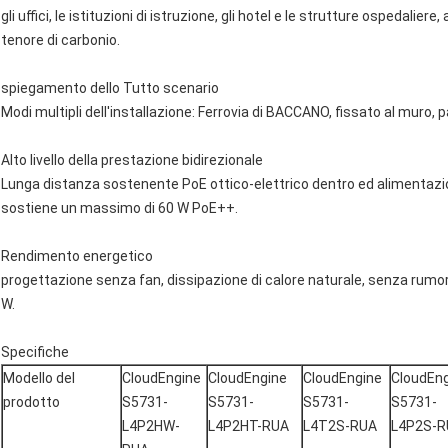
gli uffici, le istituzioni di istruzione, gli hotel e le strutture ospedalie
tenore di carbonio.
spiegamento dello Tutto scenario
Modi multipli dell'installazione: Ferrovia di BACCANO, fissato al muro, 
Alto livello della prestazione bidirezionale
Lunga distanza sostenente PoE ottico-elettrico dentro ed alimentazion
sostiene un massimo di 60 W PoE++.
Rendimento energetico
progettazione senza fan, dissipazione di calore naturale, senza rum
W.
Specifiche
Modello del
CloudEngine
CloudEngine
CloudEngine
CloudEn
prodotto
S5731-
S5731-
S5731-
S5731-
L4P2HW-
L4P2HT-RUA
L4T2S-RUA
L4P2S-R