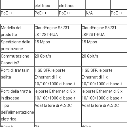
elettrico
elettrico
PoE++
PoE++
PoE++
N/A
PoE++
Modello del
CloudEngine S5731-
CloudEngine S5731-
prodotto
L8T2ST-RUA
L8P2ST-RUA
Spedizione della
15 Mpps
15 Mpps
prestazione
Commutazione
20 Gbit/s
20 Gbit/s
Capacity2
Porti di tratta in
1 GE SFP, le porte
1 GE SFP, le porte
salita
Ethernet di 1 x
Ethernet di 1 x
10/100/1000 di base-t
10/100/1000 di base-t
Porti della tratta
le porte Ethernet di 8 x
le porte Ethernet di 8 x
in discesa
10/100/1000 di base-t
10/100/1000 di base-t
Tipo
Adattatore di AC/DC
Adattatore di AC/DC
dell'alimentazione
elettrica
PoE++
Na
PoE+