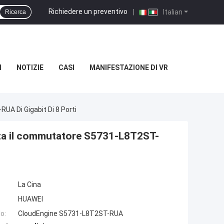
Richiedere un preventivo
|
Italian
Ricerca
I
NOTIZIE
CASI
MANIFESTAZIONE DI VR
 Di Gigabit Di 8 Porti
a il commutatore S5731-L8T2ST-
La Cina
HUAWEI
o:
CloudEngine S5731-L8T2ST-RUA