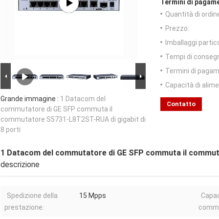
Termini di pagame
Quantità di ordin
Prezzo:
Imballaggi partico
Tempi di conseg
Termini di pagam
Capacità di alim
Grande immagine :
1 Datacom del
Contatto
commutatore di GE SFP commuta il
commutatore S5731-L8T2ST-RUA di gigabit di
8 porti
1 Datacom del commutatore di GE SFP commuta il commutat
descrizione
Spedizione della
15 Mpps
Capac
prestazione:
commu