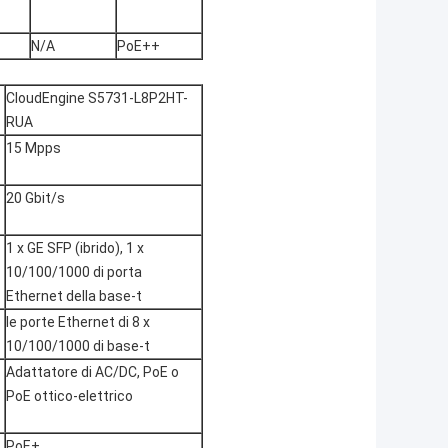
N/A
PoE++
CloudEngine S5731-L8P2HT-
RUA
15 Mpps
20 Gbit/s
1 x GE SFP (ibrido), 1 x
10/100/1000 di porta
Ethernet della base-t
le porte Ethernet di 8 x
10/100/1000 di base-t
Adattatore di AC/DC, PoE o
PoE ottico-elettrico
PoE+