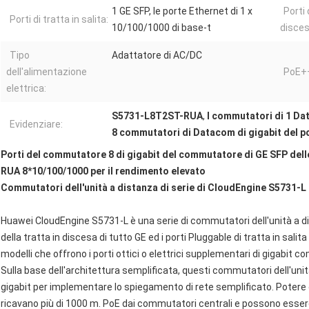
1 GE SFP, le porte Ethernet di 1 x
Porti 
Porti di tratta in salita:
10/100/1000 di base-t
disces
Tipo
Adattatore di AC/DC
dell'alimentazione
PoE+
elettrica:
S5731-L8T2ST-RUA
,
I commutatori di 1 Da
Evidenziare:
8 commutatori di Datacom di gigabit del p
Porti del commutatore 8 di gigabit del commutatore di GE SFP dell
RUA 8*10/100/1000 per il rendimento elevato
Commutatori dell'unità a distanza di serie di CloudEngine S5731-L
Huawei CloudEngine S5731-L è una serie di commutatori dell'unità a dis
della tratta in discesa di tutto GE ed i porti Pluggable di tratta in salit
modelli che offrono i porti ottici o elettrici supplementari di gigabit c
Sulla base dell'architettura semplificata, questi commutatori dell'uni
gigabit per implementare lo spiegamento di rete semplificato. Potere
ricavano più di 1000 m. PoE dai commutatori centrali e possono esser