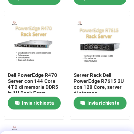
di archiviazione
personalizzato,server
a 2 vie
Visita alla fabbrica
Controllo della qualità
Contattaci
Notizie
Dell PowerEdge R470
Server Rack Dell
Server con 144 Core
PowerEdge R7615 2U
4TB di memoria DDR5
con 128 Core, server
Casi
in 1U Rack Form
di storage
Factor
personalizzato, server
Invia richiesta
Invia richiesta
a 2 vie
VR Show
Server di stoccaggio di scaffale