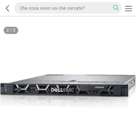
2
/
5