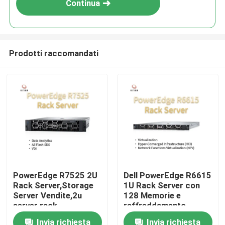
Continua
Prodotti raccomandati
Casa.
PowerEdge R7525 2U
Dell PowerEdge R6615
Rack Server,Storage
1U Rack Server con
Prodotti
Server Vendite,2u
128 Memorie e
server rack
raffreddamento
esportatore
diretto a liquido,server
Invia richiesta
Invia richiesta
Su di noi