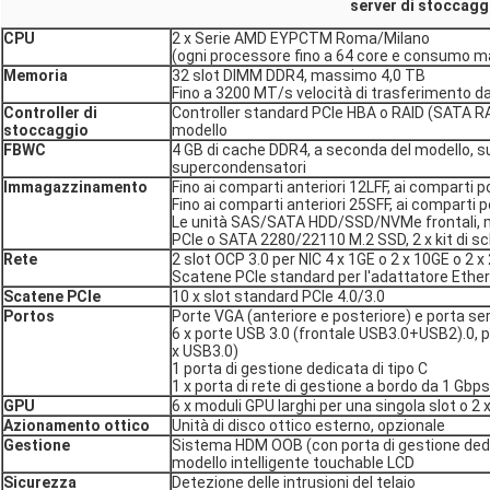
server di stoccagg
CPU
2 x Serie AMD EYPCTM Roma/Milano
(ogni processore fino a 64 core e consumo m
Memoria
32 slot DIMM DDR4, massimo 4,0 TB
Fino a 3200 MT/s velocità di trasferimento 
Controller di
Controller standard PCIe HBA o RAID (SATA RAI
stoccaggio
modello
FBWC
4 GB di cache DDR4, a seconda del modello, s
supercondensatori
Immagazzinamento
Fino ai comparti anteriori 12LFF, ai comparti 
Fino ai comparti anteriori 25SFF, ai comparti 
Le unità SAS/SATA HDD/SSD/NVMe frontali, 
PCIe o SATA 2280/22110 M.2 SSD, 2 x kit di s
Rete
2 slot OCP 3.0 per NIC 4 x 1GE o 2 x 10GE o 2 
Scatene PCIe standard per l'adattatore Ethe
Scatene PCIe
10 x slot standard PCIe 4.0/3.0
Portos
Porte VGA (anteriore e posteriore) e porta ser
6 x porte USB 3.0 (frontale USB3.0+USB2).0, p
x USB3.0)
1 porta di gestione dedicata di tipo C
1 x porta di rete di gestione a bordo da 1 Gbps
GPU
6 x moduli GPU larghi per una singola slot o 2 x
Azionamento ottico
Unità di disco ottico esterno, opzionale
Gestione
Sistema HDM OOB (con porta di gestione dedi
modello intelligente touchable LCD
Sicurezza
Detezione delle intrusioni del telaio