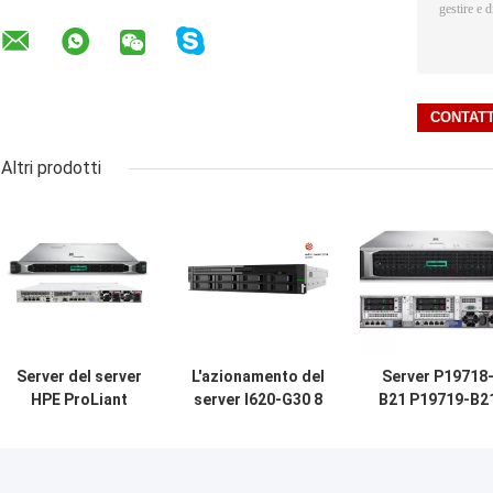
Altri prodotti
Server del server
L'azionamento del
Server P19718
HPE ProLiant
server I620-G30 8
B21 P19719-B2
DL360 Gen10 di
dello scaffale di
dello scaffale d
stoccaggio di
Combasst X86 2U
DDR4 32GB HP
scaffale di
abbaia
ProLiant DL38
P19765-B21
estensione
Gen10 2U