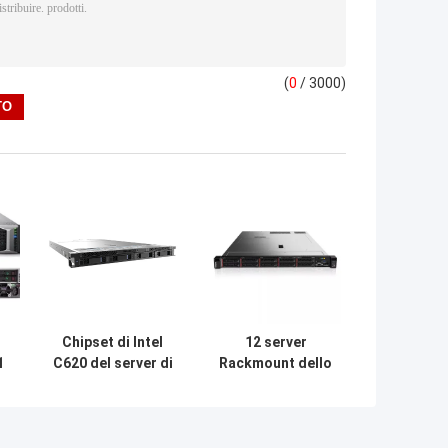
(
0
/ 3000)
-
Chipset di Intel
12 server
1
C620 del server di
Rackmount dello
i
modo di Sugon
scaffale di
E
I610-G30 2 del
Lenovo
0
server di
ThinkSystem
stoccaggio di
SR630 del server