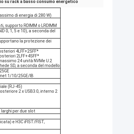
io su rack a basso consumo energetico
assimo di energia di 280 W)
dati, supporto RDIMM o LRDIMM
D 0, 1, 5 e 10), a seconda del
upportano la protezione dei
posteriori 4LFF+2SFF*
posteriori 2LFF+4SFF*
massimo 24 unità NVMe U.2
chede SD, a seconda del modello
x 25GE
rnet 1/10/25GE/IB
iale (RJ-45)
osteriore 2 x USB3.0, interno 2
 larghi per due slot
cata) e H3C iFIST/FIST,