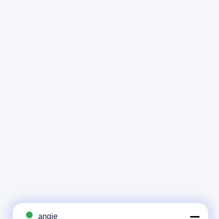
scaffale di 3TB
delle baie 1U
1U
angie