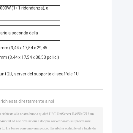
00W (1+1 ridondanza), a
ria a seconda della
8 mm (3,44 x 17,54 x 29,45
mm (3,44 x 17,54 x 30,53 pollici)
,
unt 2U
server del supporto di scaffale 1U
a richiesta direttamente a noi