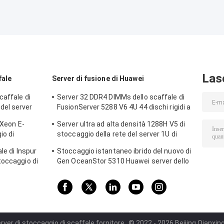
Las
fale
Server di fusione di Huawei
caffale di
Server 32 DDR4 DIMMs dello scaffale di
del server
FusionServer 5288 V6 4U 44 dischi rigidi a
3,5 pollici
 Xeon E-
Server ultra ad alta densità 1288H V5 di
io di
stoccaggio della rete del server 1U di
250 V2 4SFF
fusione di Huawei
le di Inspur
Stoccaggio istantaneo ibrido del nuovo di
toccaggio di
Gen OceanStor 5310 Huawei server dello
scaffale
rver di stoccaggio di scaffale fornitore.
© 2022 - 2026 Beijing Qianxing