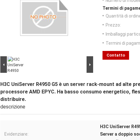
Numero di modell
Termini di pagame
Quantità di ordin
Prezzo:
Imballaggi partico
Termini di pagam
Contatto
H3C UniServer R4950 G5 è un server rack-mount ad alte pre
processore AMD EPYC. Ha basso consumo energetico, flessibi
distribuire.
descrizione
H3C UniServer R495
Evidenziare:
Server a doppio s