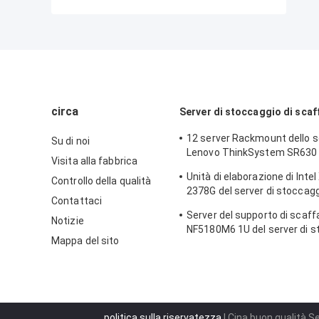
circa
Server di stoccaggio di scaf
12 server Rackmount dello s
Su di noi
Lenovo ThinkSystem SR630 
Visita alla fabbrica
delle baie 1U
Unità di elaborazione di Intel
Controllo della qualità
2378G del server di stoccagg
Contattaci
scaffale di ThinkSystem SR
Server del supporto di scaffa
Notizie
NF5180M6 1U del server di s
Mappa del sito
scaffale di Intel C621A
politica sulla riservatezza
| Cina buon qualità Se