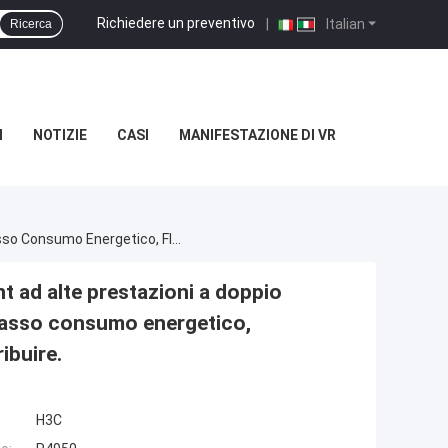
Richiedere un preventivo
|
Italian
Ricerca
I
NOTIZIE
CASI
MANIFESTAZIONE DI VR
H3C UniServer R4950 G5 È Un Server Rack-Mount Ad Alte Prestazioni A Doppio Socket Basato Sul Processore AMD EPYC. Ha Basso Consumo Energetico, Flessibilità Scalabile Ed È Facile Da Gestire E Distribuire.
 ad alte prestazioni a doppio
basso consumo energetico,
ribuire.
H3C