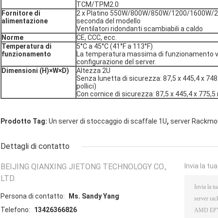
TCM/TPM2.0
Fornitore di
2 x Platino 550W/800W/850W/1200/1600W/20
alimentazione
seconda del modello
Ventilatori ridondanti scambiabili a caldo
Norme
CE, CCC, ecc.
Temperatura di
5°C a 45°C (41°F a 113°F)
funzionamento
La temperatura massima di funzionamento va
configurazione del server.
Dimensioni (H)
×
W
×
D)
Altezza 2U
Senza lunetta di sicurezza: 87,5 x 445,4 x 74
pollici)
Con cornice di sicurezza: 87,5 x 445,4 x 775,5 
,
Prodotto Tag:
Un server di stoccaggio di scaffale 1U
server Rackmo
Dettagli di contatto
BEIJING QIANXING JIETONG TECHNOLOGY CO.,
Invia la tu
LTD.
Persona di contatto:
Ms. Sandy Yang
Telefono:
13426366826