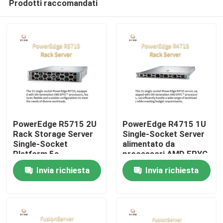
Prodotti raccomandati
PowerEdge R5715 2U
PowerEdge R4715 1U
Rack Storage Server
Single-Socket Server
Single-Socket
alimentato da
Platform 5a
processori AMD EPYC
Casa.
generazione
di 5a generazione
Invia richiesta
Invia richiesta
Processore AMD
EPYC
Prodotti
Su di noi