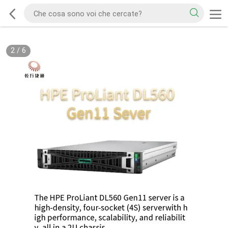
2
/
6