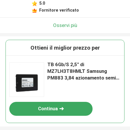
5.0
Fornitore verificato
Osservi più
Ottieni il miglior prezzo per
TB 6Gb/S 2,5" di
MZ7LH3T8HMLT Samsung
PM883 3,84 azionamento semi
conduttore del bit di AES 256
Continua