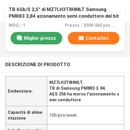
TB 6Gb/S 2,5" di MZ7LH3T8HMLT Samsung
PM883 3,84 azionamento semi conduttore del bit
di AES 256
MOQ：1
Prezzo：$500-560 pcs Negotiable
Miglior prezzo
Contattici
DESCRIZIONE DI PRODOTTO
MZ7LH3T8HMLT
,
TB di Samsung PM883 3
,
84
,
Evidenziare:
AES 256 ha morso l'azionamento s
emi conduttore
Capacità di alime
100/pcs/week
ntazione