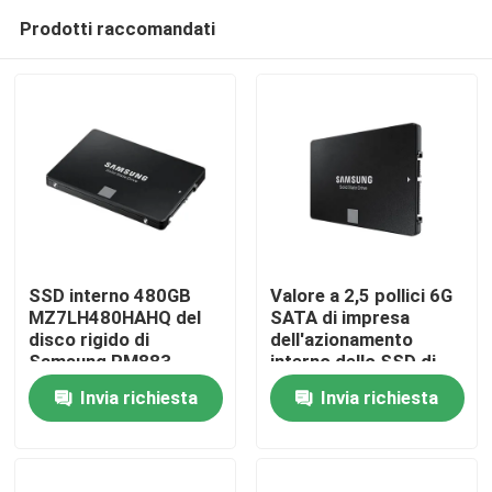
Prodotti raccomandati
SSD interno 480GB
Valore a 2,5 pollici 6G
MZ7LH480HAHQ del
SATA di impresa
disco rigido di
dell'azionamento
Casa.
Samsung PM883
interno dello SSD di
960GB Samsung
Invia richiesta
Invia richiesta
Prodotti
Su di noi