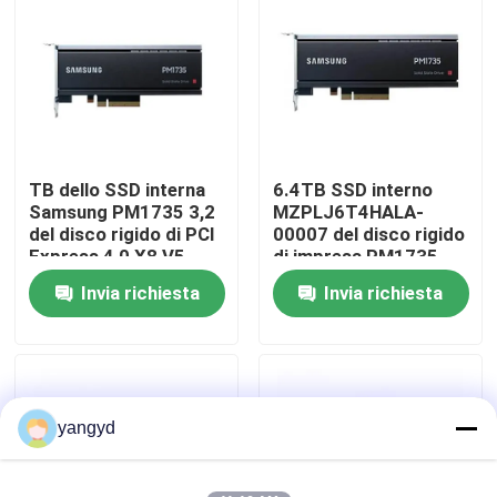
Visita alla fabbrica
Controllo della qualità
TB dello SSD interna
6.4TB SSD interno
Contattaci
Samsung PM1735 3,2
MZPLJ6T4HALA-
del disco rigido di PCI
00007 del disco rigido
Express 4,0 X8 V5
di impresa PM1735
Notizie
dello SSD Nvme
Invia richiesta
Invia richiesta
Casi
VR Show
yangyd
Server di stoccaggio di scaffale