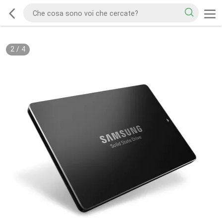
2
/
4