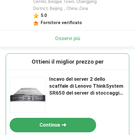
Center, Beiqijia Town, Changping
District, Beijing，China ,Cina
5.0
Fornitore verificato
Osservi più
Ottieni il miglior prezzo per
Incavo del server 2 dello
scaffale di Lenovo ThinkSystem
SR650 del server di stoccaggio
di scaffale 2U
Continua