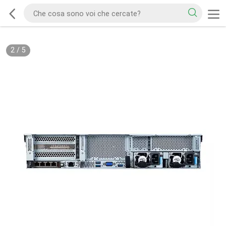
2
/
5