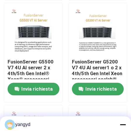
Visita alla fabbrica
Controllo della qualità
Contattaci
FusionServer G5500
FusionServer G5200
V7 4U AI server 2 x
V7 4U AI server1 o 2 x
Notizie
4th/5th Gen Intel®
4th/5th Gen Intel Xeon
Xeon® processori
processori scalabili
scalabili
Invia richiesta
Invia richiesta
Casi
VR Show
yangyd
Server di stoccaggio di scaffale