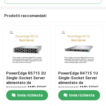
Prodotti raccomandati
PowerEdge R5715 2U
PowerEdge R4715 1U
Casa.
Single-Socket Server
Single-Socket Server
alimentato da
alimentato da
processori AMD EPYC
processori AMD EPYC
Prodotti
di 5a generazione
di 5a generazione
Invia richiesta
Invia richiesta
Su di noi