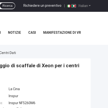
Richiedere un preventivo
|
Italian
Ricerca
I
NOTIZIE
CASI
MANIFESTAZIONE DI VR
Centri Dati
o di scaffale di Xeon per i centri
La Cina
Inspur
o:
Inspur NF5260M6