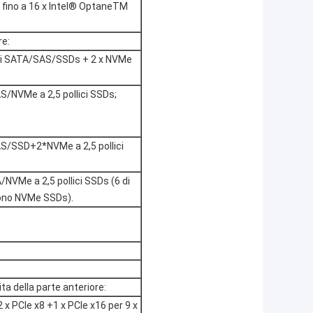
, fino a 16 x Intel® OptaneTM
re:
lici SATA/SAS/SSDs + 2 x NVMe
/NVMe a 2,5 pollici SSDs;
S/SSD+2*NVMe a 2,5 pollici
NVMe a 2,5 pollici SSDs (6 di
ono NVMe SSDs).
ta della parte anteriore:
 x PCIe x8 +1 x PCIe x16 per 9 x