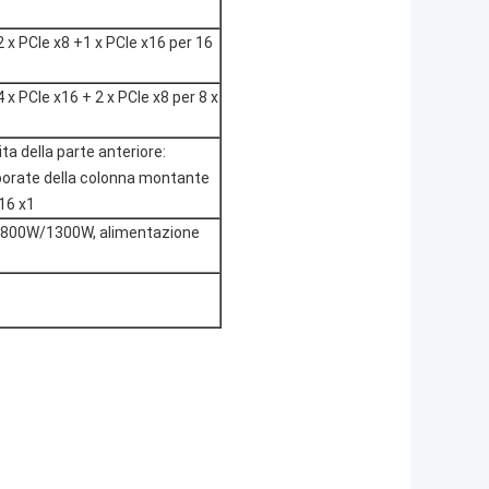
2 x PCIe x8 +1 x PCIe x16 per 16
 x PCIe x16 + 2 x PCIe x8 per 8 x
ta della parte anteriore:
porate della colonna montante
x16 x1
W/800W/1300W, alimentazione