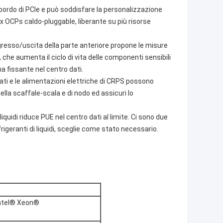
 bordo di PCIe e può soddisfare la personalizzazione
x OCPs caldo-pluggable, liberante su più risorse
ngresso/uscita della parte anteriore propone le misure
i, che aumenta il ciclo di vita delle componenti sensibili
ma fissante nel centro dati.
ati e le alimentazioni elettriche di CRPS possono
a scaffale-scala e di nodo ed assicuri lo
uidi riduce PUE nel centro dati al limite. Ci sono due
rigeranti di liquidi, sceglie come stato necessario.
 Intel® Xeon®