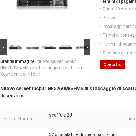
Termini di pagame
Quantità di ordin
Prezzo:
Imballaggi partico
Tempi di conseg
Termini di pagam
Capacità di alim
Grande immagine :
Nuovo server Inspur
Contatto
NF5260M6/FM6 di stoccaggio di scaffale di
Xeon per i centri dati
Nuovo server Inspur NF5260M6/FM6 di stoccaggio di scaffale
descrizione
scaffale 2U
Fattore forma:
Unità
32 scanalature di memoria di x, fino