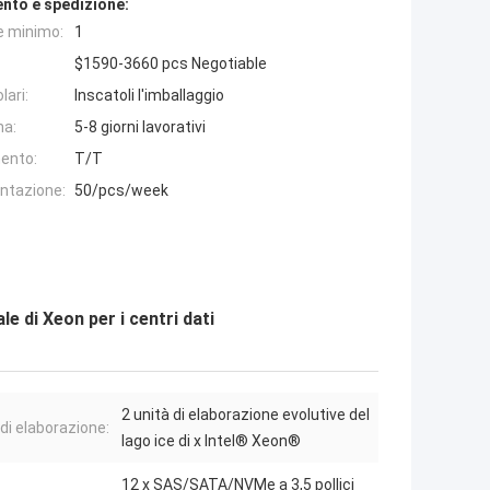
nto e spedizione:
e minimo:
1
$1590-3660 pcs Negotiable
lari:
Inscatoli l'imballaggio
na:
5-8 giorni lavorativi
ento:
T/T
entazione:
50/pcs/week
 di Xeon per i centri dati
2 unità di elaborazione evolutive del
 di elaborazione:
lago ice di x Intel® Xeon®
12 x SAS/SATA/NVMe a 3,5 pollici