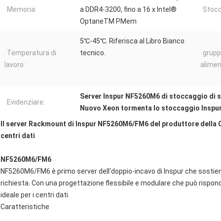
Memoria:
a DDR4-3200, fino a 16 x Intel®
Stocc
OptaneTM PMem
5℃-45℃. Riferisca al Libro Bianco
Temperatura di
tecnico.
grupp
lavoro:
alimen
Server Inspur NF5260M6 di stoccaggio di s
Evidenziare:
Nuovo Xeon tormenta lo stoccaggio Insp
Il server Rackmount di Inspur NF5260M6/FM6 del produttore della Ci
centri dati
NF5260M6/FM6
NF5260M6/FM6 è primo server dell'doppio-incavo di Inspur che sostiene
richiesta. Con una progettazione flessibile e modulare che può risponder
ideale per i centri dati.
Caratteristiche