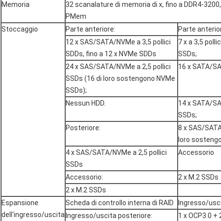
Memoria
32 scanalature di memoria di x, fino a DDR4-3200
PMem
Stoccaggio
Parte anteriore:
Parte anterio
12 x SAS/SATA/NVMe a 3,5 pollici
7 x a 3,5 pol
SDDs, fino a 12 x NVMe SDDs
SSDs;
24 x SAS/SATA/NVMe a 2,5 pollici
16 x SATA/SAS
SSDs (16 di loro sostengono NVMe
SSDs);
Nessun HDD.
14 x SATA/SA
SSDs;
Posteriore:
8 x SAS/SATA/
loro sosteng
4 x SAS/SATA/NVMe a 2,5 pollici
Accessorio
SSDs
Accessorio:
2 x M.2 SSDs
2 x M.2 SSDs
Espansione
Scheda di controllo interna di RAID
Ingresso/usci
dell'ingresso/uscita
Ingresso/uscita posteriore:
1 x OCP3.0 + 2