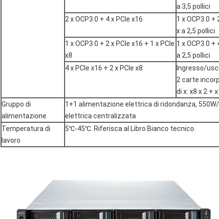
a 3,5 pollici
2 x OCP3.0 + 4 x PCIe x16
1 x OCP3.0 + 
x a 2,5 pollici
1 x OCP3.0 + 2 x PCIe x16 + 1 x PCIe
1 x OCP3.0 + 4
x8
a 2,5 pollici
4 x PCIe x16 + 2 x PCIe x8
Ingresso/usci
2 carte incor
di x: x8 x 2 + 
Gruppo di
1+1 alimentazione elettrica di ridondanza, 550
alimentazione
elettrica centralizzata
Temperatura di
5℃-45℃. Riferisca al Libro Bianco tecnico.
lavoro