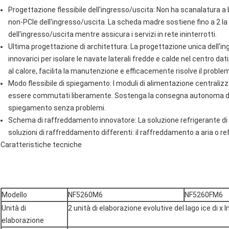
Progettazione flessibile dell'ingresso/uscita: Non ha scanalatura a
non-PCIe dell'ingresso/uscita. La scheda madre sostiene fino a 2 la 
dell'ingresso/uscita mentre assicura i servizi in rete ininterrotti.
Ultima progettazione di architettura: La progettazione unica dell'i
innovarici per isolare le navate laterali fredde e calde nel centro dat
al calore, facilita la manutenzione e efficacemente risolve il proble
Modo flessibile di spiegamento: I moduli di alimentazione centralizz
essere commutati liberamente. Sostenga la consegna autonoma dell
spiegamento senza problemi.
Schema di raffreddamento innovatore: La soluzione refrigerante di liq
soluzioni di raffreddamento differenti: il raffreddamento a aria o ref
Caratteristiche tecniche
Modello
NF5260M6
NF5260FM6
Unità di
2 unità di elaborazione evolutive del lago ice di x
elaborazione