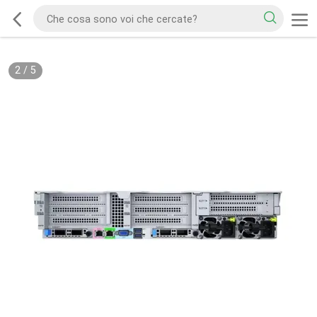
2
/
5