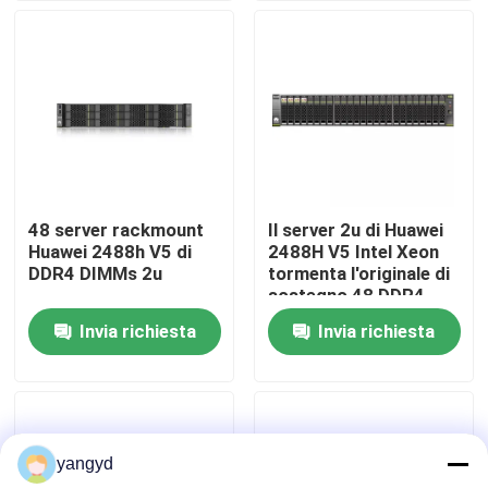
Visita alla fabbrica
Controllo della qualità
Contattaci
48 server rackmount
Il server 2u di Huawei
Huawei 2488h V5 di
2488H V5 Intel Xeon
Notizie
DDR4 DIMMs 2u
tormenta l'originale di
sostegno 48 DDR4
DIMMs
Invia richiesta
Invia richiesta
Casi
VR Show
yangyd
Server di stoccaggio di scaffale