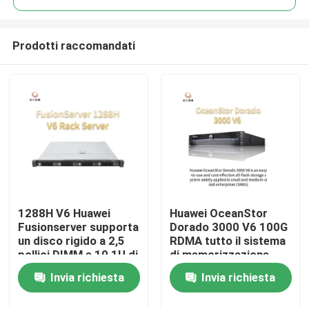
Prodotti raccomandati
1288H V6 Huawei
Huawei OceanStor
Casa.
Fusionserver supporta
Dorado 3000 V6 100G
un disco rigido a 2,5
RDMA tutto il sistema
pollici DIMM e 10 1U di
di memorizzazione
Prodotti
32 DDR4
istantaneo
Invia richiesta
Invia richiesta
Su di noi