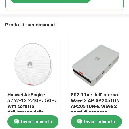
Prodotti raccomandati
Casa.
Huawei AirEngine
802.11ac dell'interno
5762-12 2.4GHz 5GHz
Wave 2 AP AP2051DN
Wifi soffitto
AP2051DN-E Wave 2
Prodotti
dell'interno della
punti di accesso
parete di 6 punti di
Invia richiesta
Invia richiesta
accesso
Su di noi