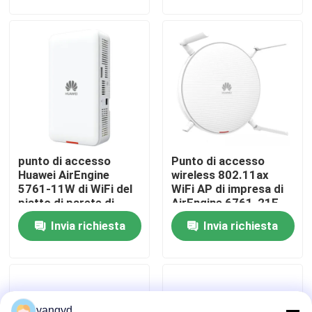
Visita alla fabbrica
Controllo della qualità
Contattaci
punto di accesso
Punto di accesso
Notizie
Huawei AirEngine
wireless 802.11ax
5761-11W di WiFi del
WiFi AP di impresa di
piatto di parete di
AirEngine 6761-21E
Casi
2.4GHz 5GHz
Invia richiesta
Invia richiesta
VR Show
Server di stoccaggio di scaffale
yangyd