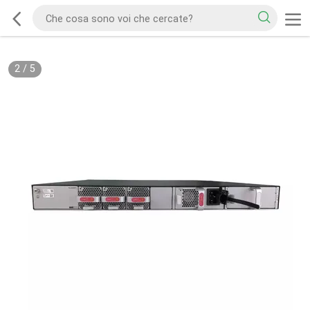
2
/
5