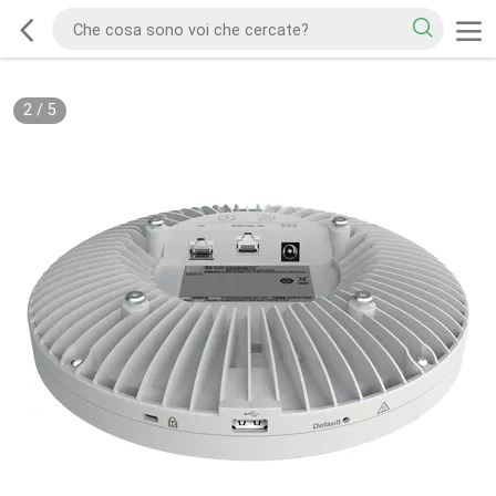
2
/
5