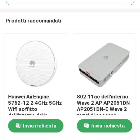
Prodotti raccomandati
Huawei AirEngine
802.11ac dell'interno
Casa.
5762-12 2.4GHz 5GHz
Wave 2 AP AP2051DN
Wifi soffitto
AP2051DN-E Wave 2
dell'interno della
punti di accesso
Prodotti
parete di 6 punti di
Invia richiesta
Invia richiesta
accesso
Su di noi