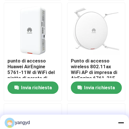
Visita alla fabbrica
Controllo della qualità
Contattaci
punto di accesso
Punto di accesso
Huawei AirEngine
wireless 802.11ax
Notizie
5761-11W di WiFi del
WiFi AP di impresa di
piatto di parete di
AirEngine 6761-21E
2.4GHz 5GHz
Invia richiesta
Invia richiesta
Casi
VR Show
yangyd
Server di stoccaggio di scaffale