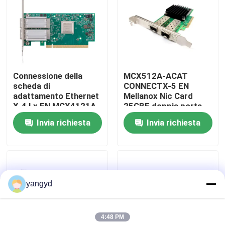
Visita alla fabbrica
Controllo della qualità
Connessione della
MCX512A-ACAT
scheda di
CONNECTX-5 EN
Contattaci
adattamento Ethernet
Mellanox Nic Card
X-4 Lx EN MCX4121A-
25GBE doppia porta
ACAT GPU 2×25GbE
SFP28 PCIE3.0 X8
Invia richiesta
Invia richiesta
Notizie
SFP28 PCIe 3.0×8
alto BR
Casi
yangyd
VR Show
4:48 PM
Server di stoccaggio di scaffale