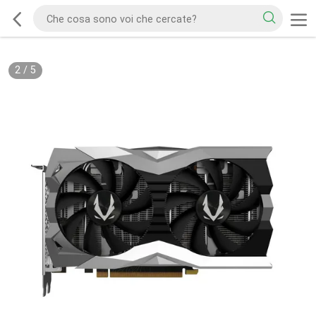
2
/
5