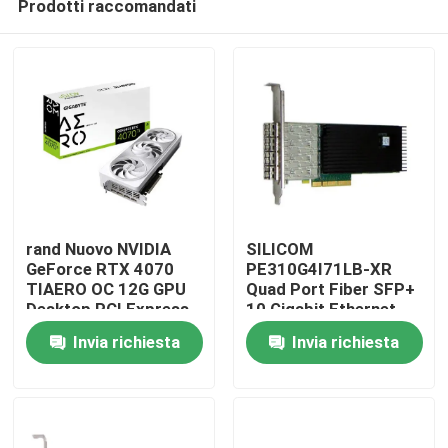
Prodotti raccomandati
rand Nuovo NVIDIA
SILICOM
GeForce RTX 4070
PE310G4I71LB-XR
TIAERO OC 12G GPU
Quad Port Fiber SFP+
Desktop PCI Express
10 Gigabit Ethernet
Casa.
Interfaccia HD DP
PCI Express Server
Invia richiesta
Invia richiesta
DisplayPort Uscita
Adapter Basato su
8GB Video Memo
Intel® FTXL710BM1
Prodotti
Su di noi